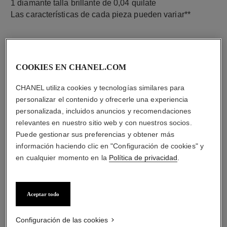
1 diamante talla brillante de 0,04 quilate
Las características de cada pieza pueden variar**
COOKIES EN CHANEL.COM
CHANEL utiliza cookies y tecnologías similares para
personalizar el contenido y ofrecerle una experiencia
personalizada, incluidos anuncios y recomendaciones
relevantes en nuestro sitio web y con nuestros socios.
Puede gestionar sus preferencias y obtener más
material
información haciendo clic en "Configuración de cookies" y
ORO BEIGE de 18 quilates
en cualquier momento en la
Política de privacidad
.
Aceptar todo
Configuración de las cookies