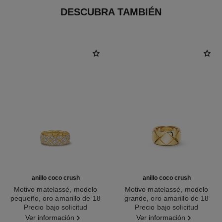
DESCUBRA TAMBIÉN
anillo coco crush
anillo coco crush
Motivo matelassé, modelo
Motivo matelassé, modelo
pequeño, oro amarillo de 18
grande, oro amarillo de 18
Ref. J13000
quilates y diamantes
Precio bajo solicitud
Ref. J10574
Precio bajo solicitud
quilates
Ver información
Ver información