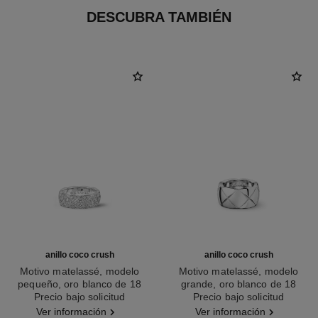
DESCUBRA TAMBIÉN
anillo coco crush
anillo coco crush
Motivo matelassé, modelo
Motivo matelassé, modelo
pequeño, oro blanco de 18
grande, oro blanco de 18
Ref. J12093
quilates y diamantes
Precio bajo solicitud
Ref. J10573
Precio bajo solicitud
quilates
Ver información
Ver información