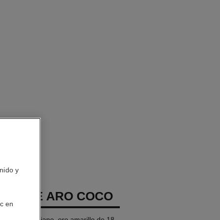
nido y
TES DE ARO COCO
ic en
 modelo mediano, oro amarillo de 18