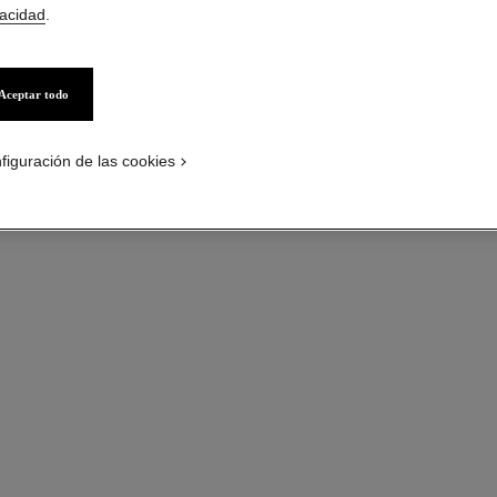
vacidad
.
quilates
sión tamaño estándar
Más información
Ref. J13161
Aceptar todo
Precio bajo solici
figuración de las cookies
variante
(2)