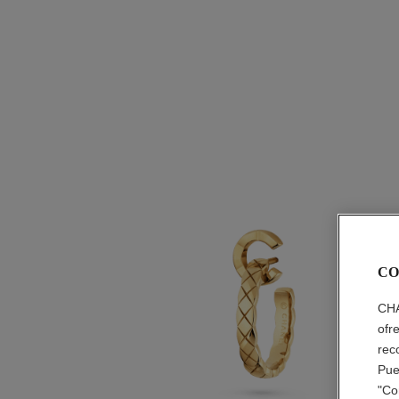
CO
CHA
ofr
rec
Pue
"Co