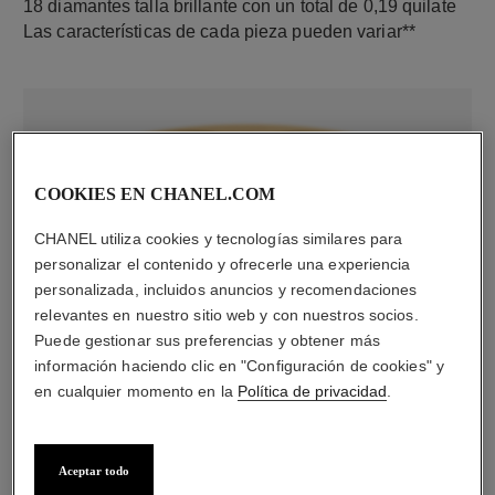
18 diamantes talla brillante con un total de 0,19 quilate
Las características de cada pieza pueden variar**
COOKIES EN CHANEL.COM
CHANEL utiliza cookies y tecnologías similares para
personalizar el contenido y ofrecerle una experiencia
personalizada, incluidos anuncios y recomendaciones
material
relevantes en nuestro sitio web y con nuestros socios.
Oro amarillo de 18 quilates
Puede gestionar sus preferencias y obtener más
información haciendo clic en "Configuración de cookies" y
en cualquier momento en la
Política de privacidad
.
Aceptar todo