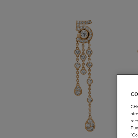
CO
CHA
ofr
rec
Pue
"Co