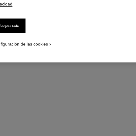
vacidad
.
o - ver la versión tamaño estándar
Diamantes y ORO 
iew
Más información
rtos
Aceptar todo
Ref. J12903
Precio bajo solici
figuración de las cookies
variante
(2)