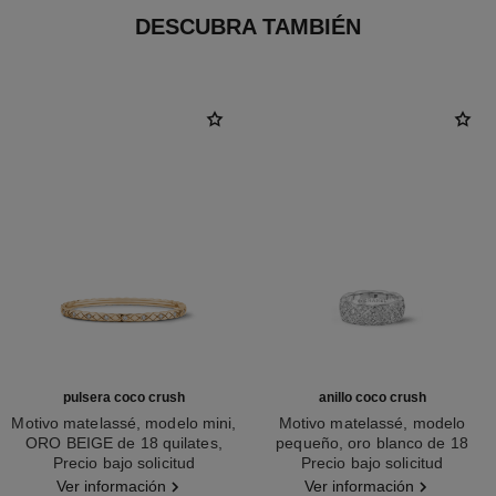
DESCUBRA TAMBIÉN
pulsera coco crush
anillo coco crush
Motivo matelassé, modelo mini,
Motivo matelassé, modelo
ORO BEIGE de 18 quilates,
pequeño, oro blanco de 18
Ref. J12326
Precio bajo solicitud
diamantes
Ref. J12093
quilates y diamantes
Precio bajo solicitud
Ver información
Ver información