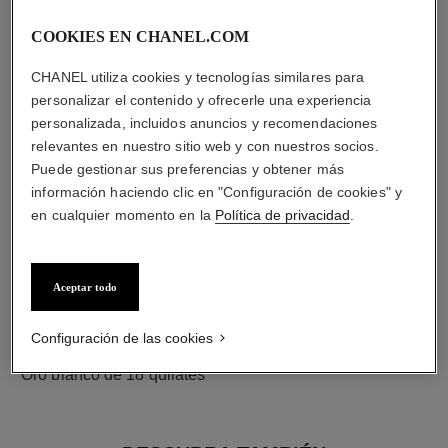
COOKIES EN CHANEL.COM
diamantes
24 diamantes talla brillante con un total de 0,38 quilate
CHANEL utiliza cookies y tecnologías similares para
Las características de cada pieza pueden variar**
personalizar el contenido y ofrecerle una experiencia
personalizada, incluidos anuncios y recomendaciones
relevantes en nuestro sitio web y con nuestros socios.
Puede gestionar sus preferencias y obtener más
información haciendo clic en "Configuración de cookies" y
en cualquier momento en la
Política de privacidad
.
Aceptar todo
Configuración de las cookies
material
Oro blanco de 18 quilates