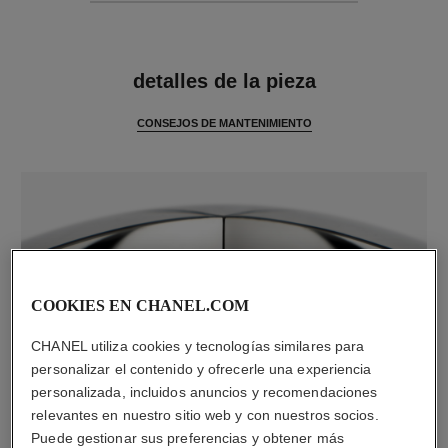
características
detalles de la pieza
CONSEJOS DE MANTENIMIENTO
COOKIES EN CHANEL.COM
CHANEL utiliza cookies y tecnologías similares para
personalizar el contenido y ofrecerle una experiencia
material
personalizada, incluidos anuncios y recomendaciones
Oro blanco de 18 quilates
relevantes en nuestro sitio web y con nuestros socios.
Puede gestionar sus preferencias y obtener más