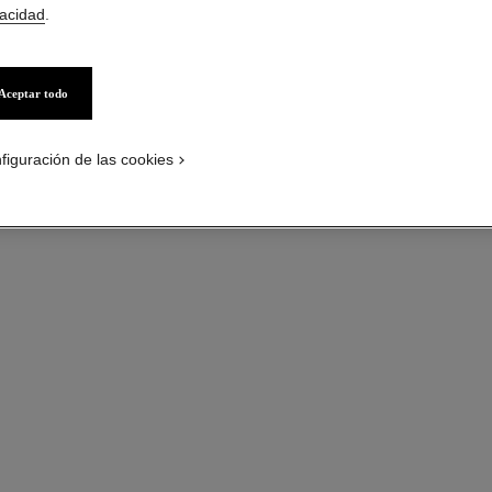
vacidad
.
 la versión tamaño estándar
Motivo matelassé,
Más información
Ref. J12618
Aceptar todo
Precio bajo solici
figuración de las cookies
variante
(3)