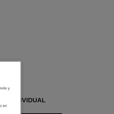
nido y
TE INDIVIDUAL
ic en
RUSH