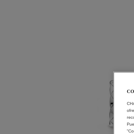
CO
CHA
ofr
rec
Pue
"Co