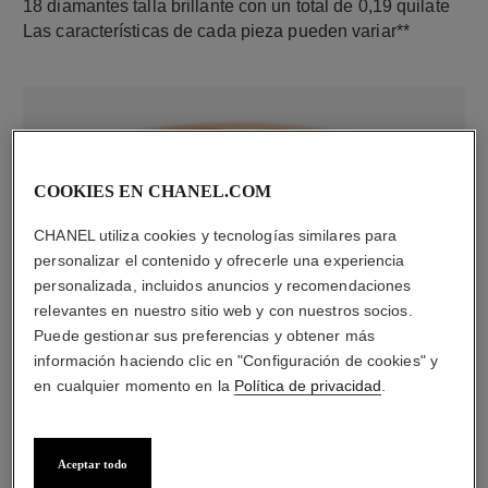
18 diamantes talla brillante con un total de 0,19 quilate
Las características de cada pieza pueden variar**
COOKIES EN CHANEL.COM
CHANEL utiliza cookies y tecnologías similares para
personalizar el contenido y ofrecerle una experiencia
personalizada, incluidos anuncios y recomendaciones
material
relevantes en nuestro sitio web y con nuestros socios.
ORO BEIGE de 18 quilates
Puede gestionar sus preferencias y obtener más
información haciendo clic en "Configuración de cookies" y
en cualquier momento en la
Política de privacidad
.
Aceptar todo