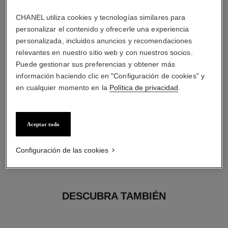
2 diamantes talla brillante de 0,16 quilate en total
Las características de cada pieza pueden variar**
CHANEL utiliza cookies y tecnologías similares para
personalizar el contenido y ofrecerle una experiencia
personalizada, incluidos anuncios y recomendaciones
relevantes en nuestro sitio web y con nuestros socios.
Puede gestionar sus preferencias y obtener más
información haciendo clic en "Configuración de cookies" y
en cualquier momento en la
Política de privacidad
.
Aceptar todo
material
Configuración de las cookies
ORO BEIGE de 18 quilates
DESCUBRA TAMBIÉN