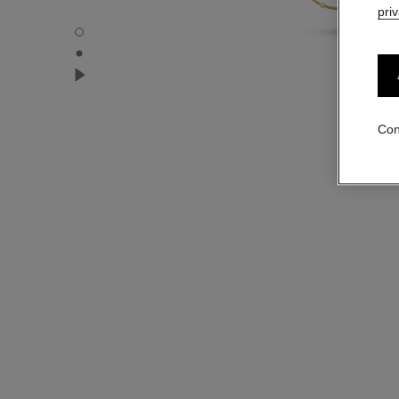
pri
Collar largo transformable Les Infinis de Camélia - Vista 
Collar largo transformable Les Infinis de Camélia - Clasp 
Collar largo transformable Les Infinis de Camélia - Ver ví
Con