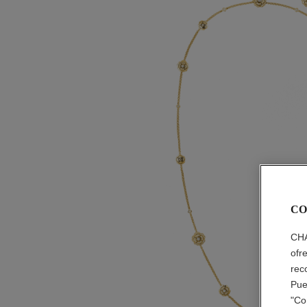
CO
CHA
ofr
rec
Pue
"Co