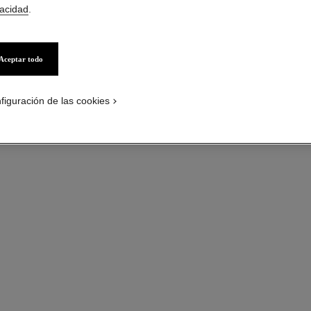
vacidad
.
por defecto - ver la versión tamaño estándar
Oro amarillo de 1
view
Más información
deo
Aceptar todo
Ref. J12086
Precio bajo solici
figuración de las cookies
variante
(2)