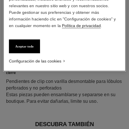
ORO BEIGE de 18 quilates
relevantes en nuestro sitio web y con nuestros socios.
Puede gestionar sus preferencias y obtener más
información haciendo clic en "Configuración de cookies" y
en cualquier momento en la
Política de privacidad
.
Aceptar todo
Configuración de las cookies
cierre
Pendientes de clip con varilla desmontable para lóbulos
perforados y no perforados
Estas piezas pueden ensamblarse y separarse en su
boutique. Para evitar dañarlas, limite su uso.
DESCUBRA TAMBIÉN