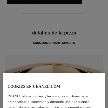
características
detalles de la pieza
CONSEJOS DE MANTENIMIENTO
COOKIES EN CHANEL.COM
CHANEL utiliza cookies y tecnologías similares para
personalizar el contenido y ofrecerle una experiencia
material
personalizada, incluidos anuncios y recomendaciones