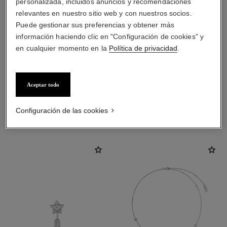
personalizada, incluidos anuncios y recomendaciones
relevantes en nuestro sitio web y con nuestros socios.
cierre
Puede gestionar sus preferencias y obtener más
Pendientes de clip con varilla desmontable para lóbulos
información haciendo clic en "Configuración de cookies" y
perforados y no perforados
en cualquier momento en la
Política de privacidad
.
Estas piezas pueden ensamblarse y separarse en su
boutique. Para evitar dañarlas, limite su uso.
Aceptar todo
DESCUBRA TAMBIÉN
Configuración de las cookies