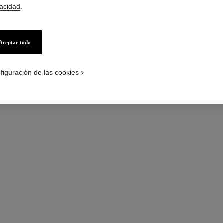
Oro blanco de 18 
vacidad
.
Más información
Ref. J10812
Aceptar todo
Precio bajo solici
figuración de las cookies
guía de tallas