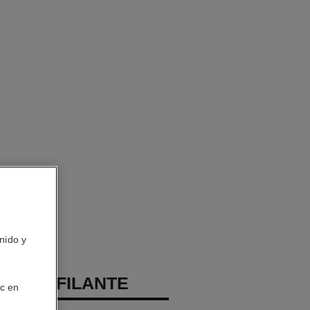
nido y
TOILE FILANTE
ic en