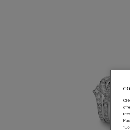
CO
CHA
ofr
rec
Pue
"Co