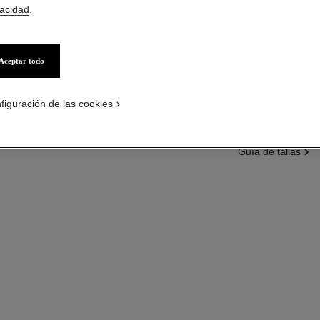
Más información
vacidad
.
Ref. J10574
Precio bajo solici
Aceptar todo
variante
(3)
figuración de las cookies
guía de tallas