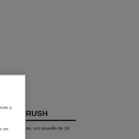
nido y
COCO CRUSH
 modelo grande, oro amarillo de 18
ic en