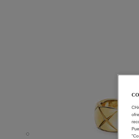
CO
CHA
ofr
rec
Pue
Anillo Coco Crush - Vista por defecto - ver la versión ta
"Co