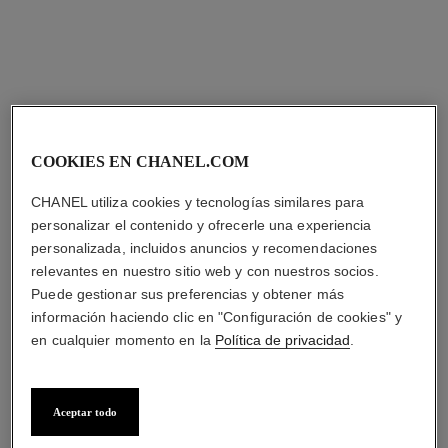
COOKIES EN CHANEL.COM
anillo coco crush
anillo coco crush toi et moi
CHANEL utiliza cookies y tecnologías similares para
Motivo matelassé, modelo
Motivo matelassé, modelo
personalizar el contenido y ofrecerle una experiencia
grande, oro blanco de 18
grande, ORO BEIGE de 18
personalizada, incluidos anuncios y recomendaciones
Ref. J10573
quilates
Ref. J11970
quilates y diamantes
Precio bajo solicitud
Precio bajo solicitud
relevantes en nuestro sitio web y con nuestros socios.
Ver información
Ver información
Puede gestionar sus preferencias y obtener más
información haciendo clic en "Configuración de cookies" y
en cualquier momento en la
Política de privacidad
.
Aceptar todo