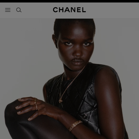
activar contraste alto
- navegación principal
buscar