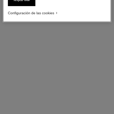
Configuración de las cookies
pulsera extrait de camélia
pulsera flexible bouton de
camélia
Oro rosa de 18 quilates y
diamante
Oro amarillo de 18 quilates y
Ref. J11875
diamantes
Precio bajo solicitud
Ref. J13436
Precio bajo solicitud
Ver información
Ver información