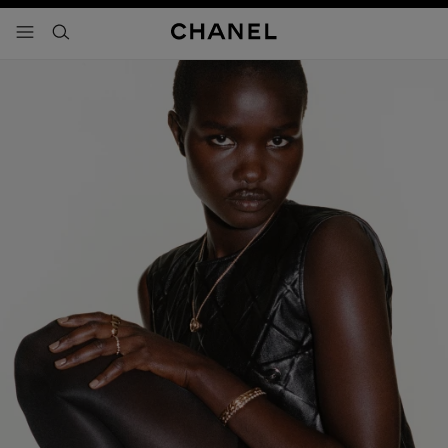
activar contraste alto
- navegación principal
buscar