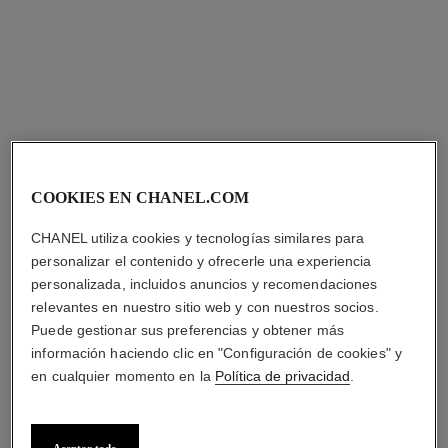
COOKIES EN CHANEL.COM
pulsera extrait de camélia
pulsera extrait de camélia
CHANEL utiliza cookies y tecnologías similares para
Oro rosa de 18 quilates y
Oro amarillo de 18 quilates y
personalizar el contenido y ofrecerle una experiencia
diamante
diamante
personalizada, incluidos anuncios y recomendaciones
Ref. J13531
Ref. J13532
Precio bajo solicitud
Precio bajo solicitud
relevantes en nuestro sitio web y con nuestros socios.
Ver información
Ver información
Puede gestionar sus preferencias y obtener más
información haciendo clic en "Configuración de cookies" y
en cualquier momento en la
Política de privacidad
.
Aceptar todo