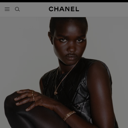
activar contraste alto
- navegación principal
buscar