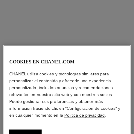
COOKIES EN CHANEL.COM
CHANEL utiliza cookies y tecnologías similares para
collar con línea de diamantes
collar con línea de diamantes
eternal n°5
eternal n°5
personalizar el contenido y ofrecerle una experiencia
Oro amarillo de 18 quilates y
ORO BEIGE de 18 quilates y
personalizada, incluidos anuncios y recomendaciones
diamantes
diamantes
relevantes en nuestro sitio web y con nuestros socios.
Ref. J13645
Ref. J13670
Precio bajo solicitud
Precio bajo solicitud
Puede gestionar sus preferencias y obtener más
Ver información
Ver información
información haciendo clic en "Configuración de cookies" y
en cualquier momento en la
Política de privacidad
.