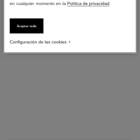
en cualquier momento en la
Política de privacidad
.
Aceptar todo
Configuración de las cookies
anillo camélia bloom
Oro blanco de 18 quilates,
diamantes
Ref. J12369
Precio bajo solicitud
Ver información