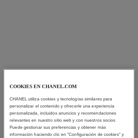
Precio bajo solicitud
Ver información
Ver información
COOKIES EN CHANEL.COM
anillo bouton de camélia
anillo camélia précieux
CHANEL utiliza cookies y tecnologías similares para
Oro amarillo de 18 quilates y
Oro blanco de 18 quilates y
diamantes
diamantes
personalizar el contenido y ofrecerle una experiencia
Ref. J13039
Ref. J11334
Precio bajo solicitud
Precio bajo solicitud
personalizada, incluidos anuncios y recomendaciones
Ver información
Ver información
relevantes en nuestro sitio web y con nuestros socios.
Puede gestionar sus preferencias y obtener más
información haciendo clic en "Configuración de cookies" y