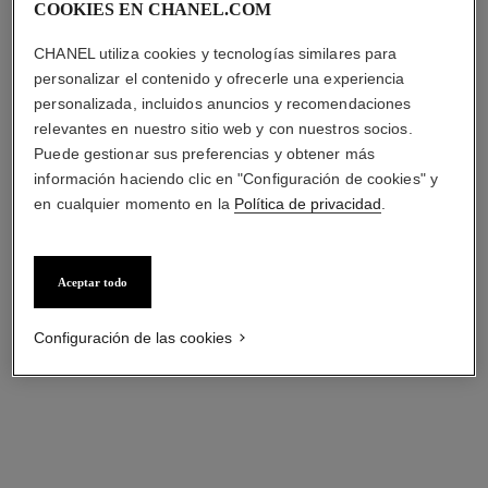
COOKIES EN CHANEL.COM
CHANEL utiliza cookies y tecnologías similares para
personalizar el contenido y ofrecerle una experiencia
personalizada, incluidos anuncios y recomendaciones
relevantes en nuestro sitio web y con nuestros socios.
Puede gestionar sus preferencias y obtener más
información haciendo clic en "Configuración de cookies" y
en cualquier momento en la
Política de privacidad
.
collar transformable diamant
collar camélia précieux
evanescent
Oro blanco de 18 quilates y
Oro blanco de 18 quilates,
diamantes
diamantes
Ref. J11362
Aceptar todo
Precio bajo solicitud
Ref. J63493
Precio bajo solicitud
Ver información
Ver información
Configuración de las cookies