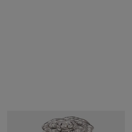
collar transformable bouton de
collar bouton de camélia
camélia
Oro blanco de 18 quilates y
Oro blanco de 18 quilates y
diamantes
diamantes
Ref. J12058
Precio bajo solicitud
Ref. J12445
Precio bajo solicitud
Ver información
Ver información