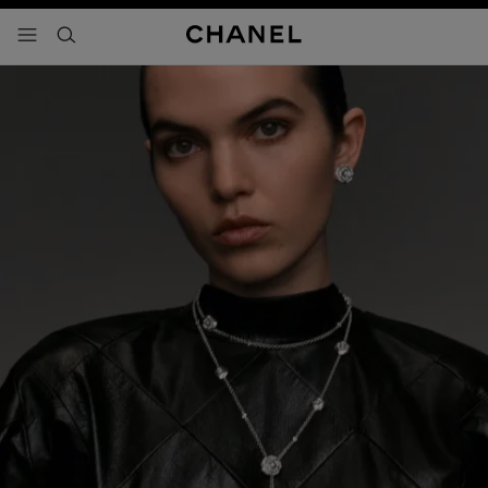
activar contraste alto
- navegación principal
buscar