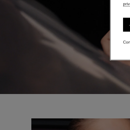
pri
Con