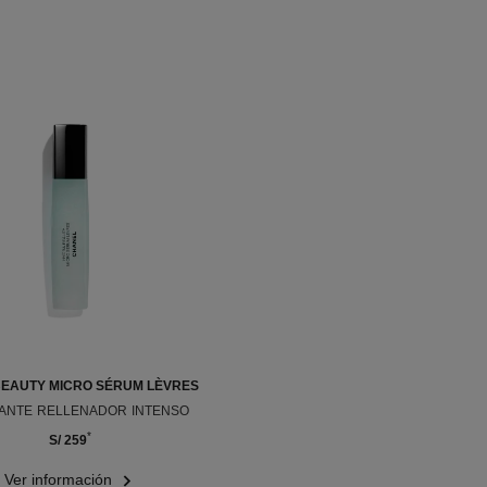
EAUTY MICRO SÉRUM LÈVRES
ANTE RELLENADOR INTENSO
Ref. 133330
*
S/ 259
Ver información