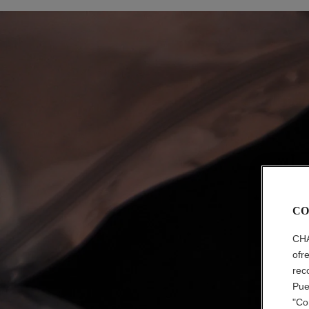
CO
CHA
ofr
rec
Pue
"Co