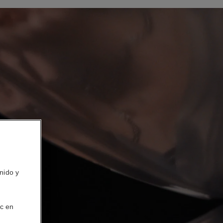
nido y
ic en