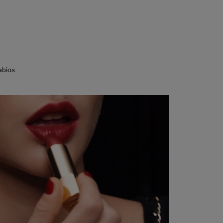
abios.