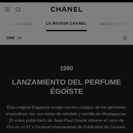
activar contraste alto
- navegación principal
buscar
LA MAISON CHANEL
RIELLE CHANEL
INSIDE CHANEL
1990
Volve
1990
LANZAMIENTO DEL PERFUME
ÉGOÏSTE
Esta original fragancia rompe con los códigos de los perfumes
masculinos con sus notas de sándalo y vainilla de Madagascar.
El vídeo publicitario de Jean-Paul Goude obtiene el León de
Oro en el 37.o Festival Internacional de Publicidad de Cannes.