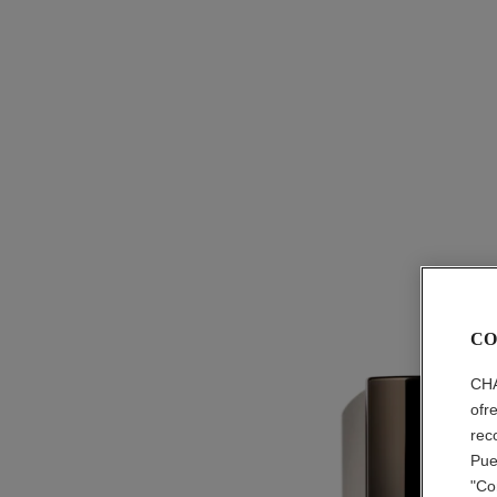
CO
CHA
ofr
rec
Pue
"Co