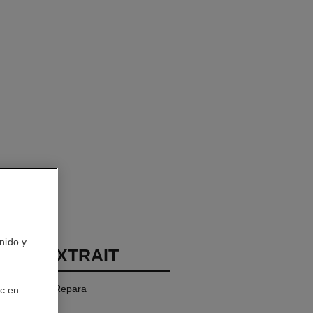
nido y
GE L'EXTRAIT
: Regenera Y Repara
ic en