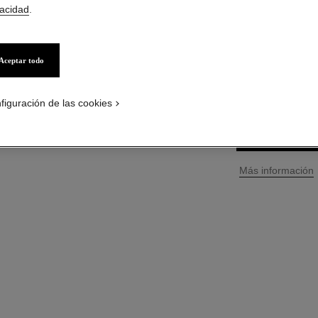
vacidad
.
Ref. 147450
$ 888
*
Aceptar todo
TAMAÑO
15 ml
figuración de las cookies
PÓNGASE
↩
Más información