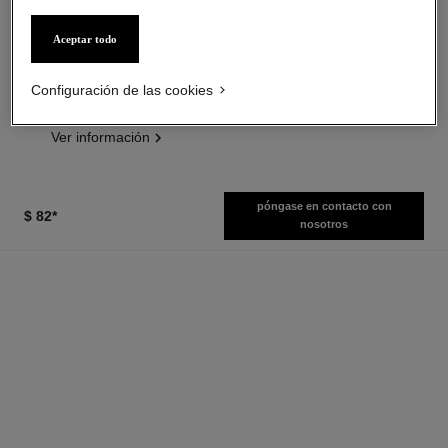
n°1 de chanel sérum alisante
n°1 de chanel loción revitalizante
Aceptar todo
Alisa – Activa la Luminosidad –
Energiza – Afina – Rellena
Afina los Poros
Ref. 140730
$ 76
*
Ref. 140895
Configuración de las cookies
desde
Ver información
$ 142
*
Ver información
póngase en contacto con
$ 82
*
nosotros