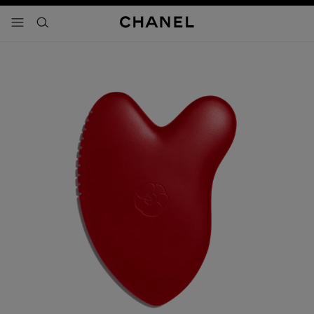
activar contraste alto
- navegación principal
buscar