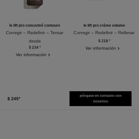
le lift pro concentré contours
le lift pro crème volume
Corregir – Redefinir – Tensar
Corregir – Redefinir – Rellenar
Ref. 141840
Ref. 141740
desde
$ 218
*
$ 234
*
Ver información
Ver información
póngase en contacto con
$ 245
*
nosotros