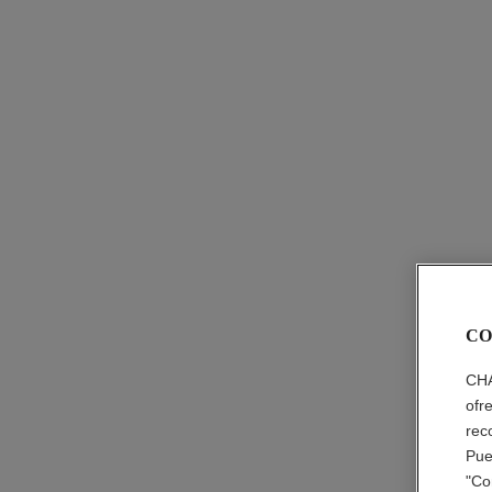
le masque
Mascarilla de Arcilla Vitaminada Anticontaminació
Ref. 141360
$ 65
*
CO
Ver información
CHA
ofr
rec
Pue
"Co