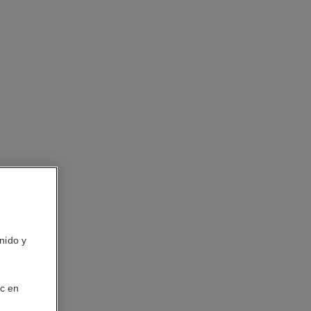
nido y
ic en