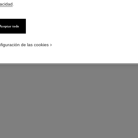
vacidad
.
Aceptar todo
figuración de las cookies
n°1 de chanel masque revitalisant
Exfolia – Unifica – Alisa
La Mas
Ref. 140660
Ref. 13363
$ 114
*
Ver información