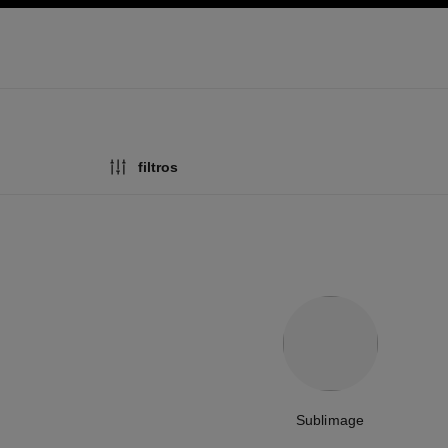
 principal
activar contraste alto
filtros
Sublimage