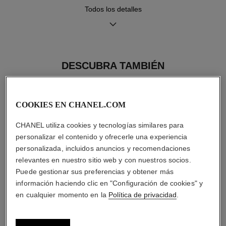
Todos los detalles
Movimiento
Funciones
Calibre 1
Horas, Minutos, Segundos
Movimiento mecánico de
DESCUBRA TAMBIÉN
cuerda manual
≈ 72 H
COOKIES EN CHANEL.COM
Hermeticidad
CHANEL utiliza cookies y tecnologías similares para
30 m
personalizar el contenido y ofrecerle una experiencia
personalizada, incluidos anuncios y recomendaciones
relevantes en nuestro sitio web y con nuestros socios.
Puede gestionar sus preferencias y obtener más
Consejos de
Manual de
información haciendo clic en "Configuración de cookies" y
mantenimiento
instrucciones
en cualquier momento en la
Política de privacidad
.