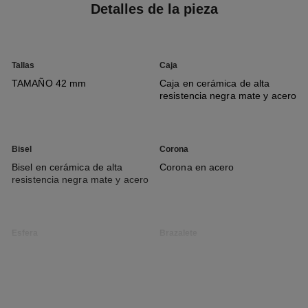
Detalles de la pieza
Tallas
Caja
TAMAÑO 42 mm
Caja en cerámica de alta
resistencia negra mate y acero
Bisel
Corona
Bisel en cerámica de alta
Corona en acero
resistencia negra mate y acero
Esfera
Brazalete
Esfera guilloché en negro
Brazalete en nylon negro con
mate con indicador de minutos
ribete en piel de becerro
retrógrados, ventana de hora
negra y forro en piel de
saltante y contador de
becerro roja, cierre triple
segundero pequeño
desplegable en acero