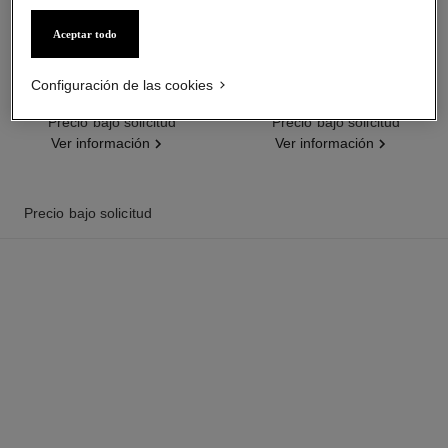
Aceptar todo
reloj première galon
reloj première galon
Configuración de las cookies
Oro amarillo, esfera lacada en
Oro amarillo y diamantes,
negro
esfera lacada en negro,
Ref. H11048
Precio bajo solicitud
Ref. H11049
brazalete en oro amarillo
Precio bajo solicitud
engastado con diamantes
Ver información
Ver información
Precio bajo solicitud