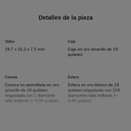
Detalles de la pieza
Tallas
Caja
19,7 x 15,2 x 7,5 mm
Caja en oro amarillo de 18
quilates
Corona
Esfera
Corona no atornillada en oro
Esfera en oro blanco de 18
amarillo de 18 quilates
quilates engastada con 108
engastada con 1 diamante
diamantes talla brillante (~
talla brillante (~ 0,04 quilate)
0,49 quilate)
Brazalete
Movimiento
Brazalete y cierre en oro
Movimiento de cuarzo de alta