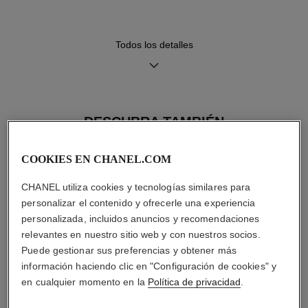
amarillo de 18 quilates
precisión
engastado con 573 diamantes
talla brillante (~ 4,90 quilates)
Todos los detalles
Funciones
Hermeticidad
Horas, Minutos
30 m
DESCUBRA TAMBIÉN
COOKIES EN CHANEL.COM
Consejos de
Manual de
CHANEL utiliza cookies y tecnologías similares para
mantenimiento
instrucciones
personalizar el contenido y ofrecerle una experiencia
personalizada, incluidos anuncios y recomendaciones
relevantes en nuestro sitio web y con nuestros socios.
Puede gestionar sus preferencias y obtener más
información haciendo clic en "Configuración de cookies" y
en cualquier momento en la
Política de privacidad
.