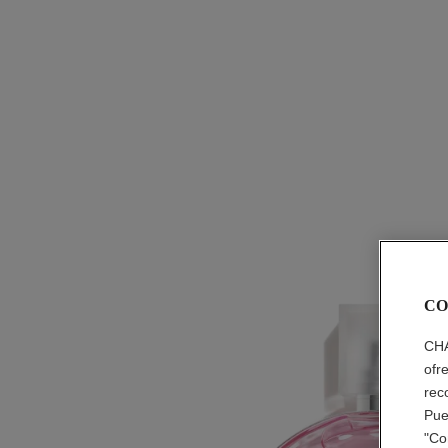
CO
CHA
ofr
rec
Pue
"Co