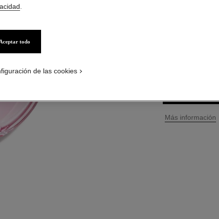
vacidad
.
Ref. 126760
$ 143
*
Aceptar todo
TAMAÑO
150 ml
figuración de las cookies
PÓNGASE
↩
Más información