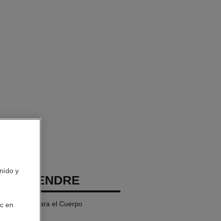
nido y
EAU TENDRE
 Perfumado para el Cuerpo
ic en