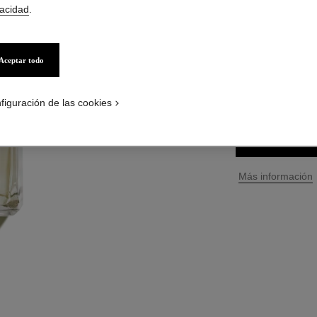
vacidad
.
Ref. 122980
$ 180
*
Aceptar todo
TAMAÑO
figuración de las cookies
250 ml
PÓNGASE
↩
Más información