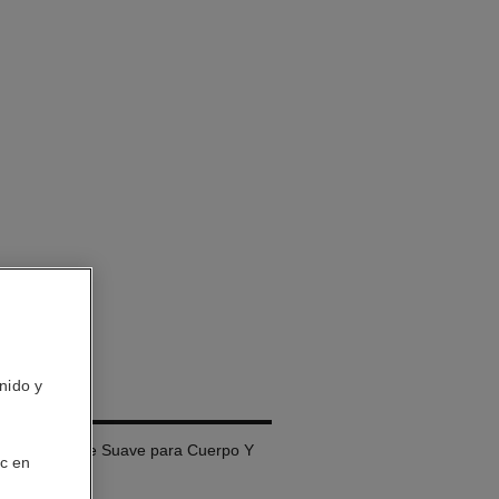
nido y
OUCE
Chanel - Aceite Suave para Cuerpo Y
ic en