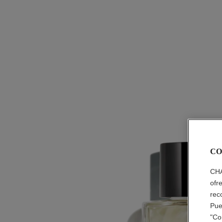
CO
CHA
ofr
rec
Pue
"Co