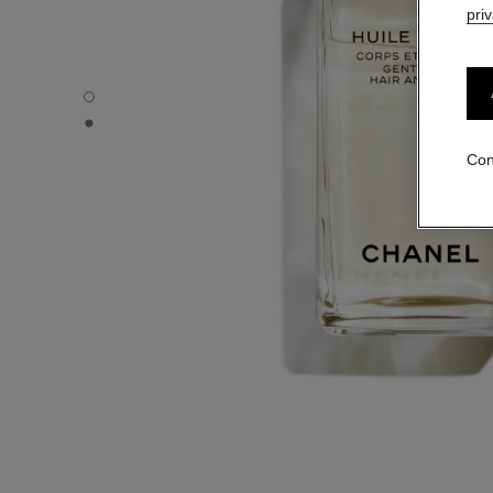
pri
HUILE DOUCE - Vista por defecto
HUILE DOUCE - Vista alternativa 1
Con