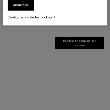
L'Eau
Perfume para el Cabello
Aceptar todo
Ref. 120360
Ref. 120870
desde
$ 91
*
$ 165
*
Ver información
Configuración de las cookies
Ver información
póngase en contacto con
nosotros