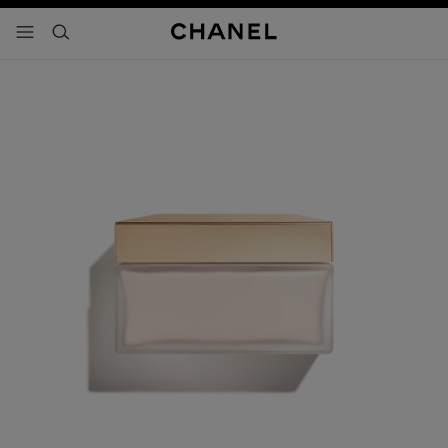
activar contraste alto
- navegación principal
buscar