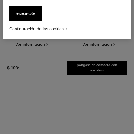
rouge allure velvet
sublimage la crème texture
Aceptar todo
universelle
La Barra de Labios
Aterciopelada Luminosa
Crema de Excepción:
Configuración de las cookies
Ref. 162580
Regenera Y Suaviza
17 tonos disponibles
Ref. 147550
$ 58
*
$ 550
*
Ver información
Ver información
póngase en contacto con
$ 198
*
nosotros