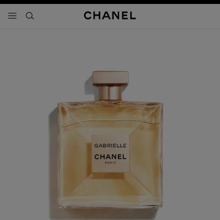
activar contraste alto
- navegación principal
buscar