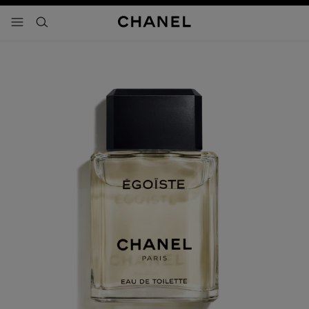
activar contraste alto
- navegación principal
buscar