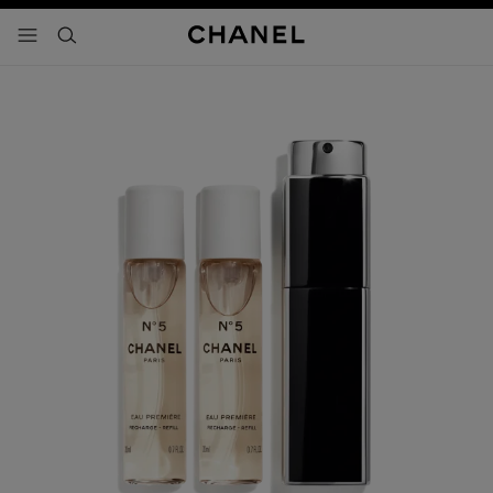
activar contraste alto
- navegación principal
buscar