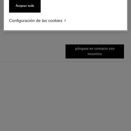
Aceite para el Cuerpo
La Barra de Labios
Aceptar todo
Ref. 105820
Aterciopelada Luminosa
$ 156
*
Ref. 162580
17 tonos disponibles
Ver información
Configuración de las cookies
$ 58
*
Ver información
póngase en contacto con
nosotros