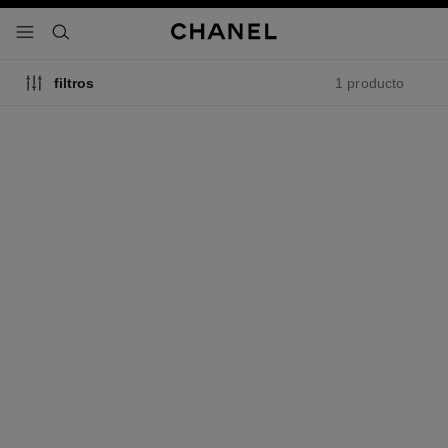
activar contraste alto
- navegación principal
buscar
1 producto
filtros
égoïste
Eau de Toilette Vaporizador
Ref. 114460
$ 152
*