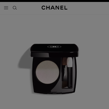
activar contraste alto
- navegación principal
buscar