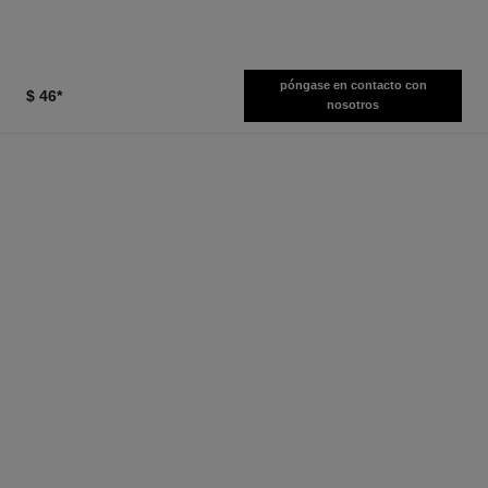
póngase en contacto con
$ 46
*
nosotros