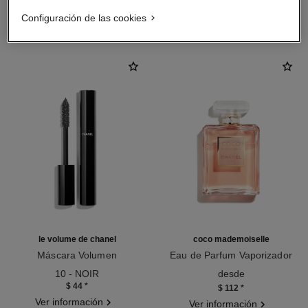
LA COMBINACIÓN PERFECTA
Configuración de las cookies
le volume de chanel
coco mademoiselle
Máscara Volumen
Eau de Parfum Vaporizador
Ref. 191410
Ref. 116520
10 - NOIR
desde
$ 44
*
$ 112
*
Ver información
Ver información