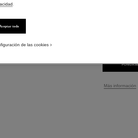
vacidad
.
$ 37
*
Aceptar todo
32 TONOS DISPONI
127 - FUGUE
figuración de las cookies
PÓNGASE
↩
Más información