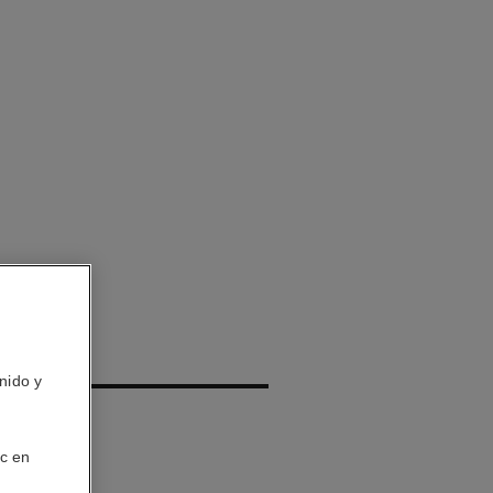
IS
nido y
ic en