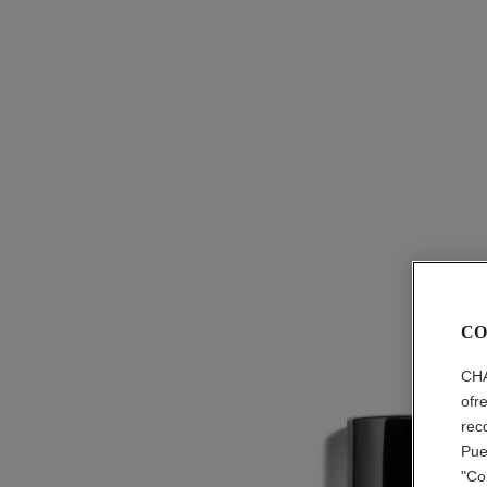
CO
CHA
ofr
rec
Pue
"Co