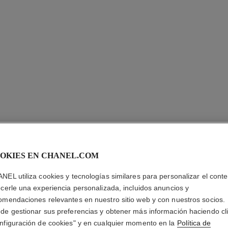
OKIES EN CHANEL.COM
ROUGE 
NEL utiliza cookies y tecnologías similares para personalizar el conte
La Barra de Labio
ecerle una experiencia personalizada, incluidos anuncios y
Duración. Color Y 
omendaciones relevantes en nuestro sitio web y con nuestros socios.
Más información
de gestionar sus preferencias y obtener más información haciendo cl
nfiguración de cookies" y en cualquier momento en la
Política de
Ref. 172120