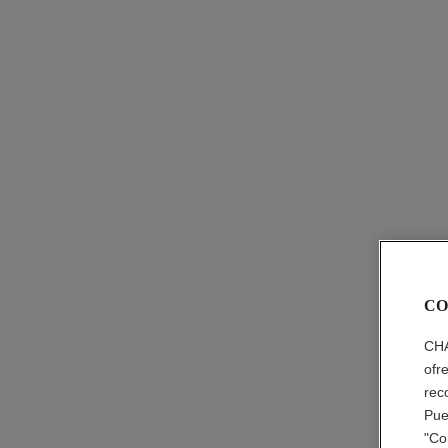
CO
CHA
ofr
rec
Pue
"Co