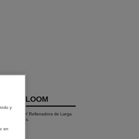
COCO BLOOM
nido y
s Hidratante Y Rellenadora de Larga
Brillo Intensos.
ic en