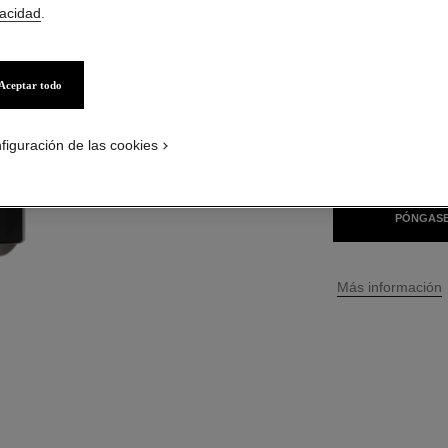
vacidad
.
$ 52
*
Aceptar todo
12 TONOS DISPONI
figuración de las cookies
120 - FRESH
PÓNGASE
↩
Más información