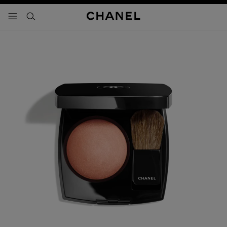
activar contraste alto
- navegación principal
buscar