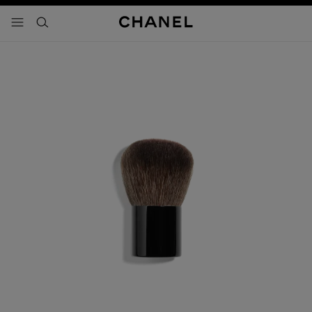
activar contraste alto
- navegación principal
buscar