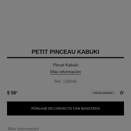
PETIT PINCEAU KABUKI
Pincel Kabuki
Más información
Ref. 138846
$ 56
*
artículo exclusivo
PÓNGASE EN CONTACTO CON NOSOTROS
↩
Más información