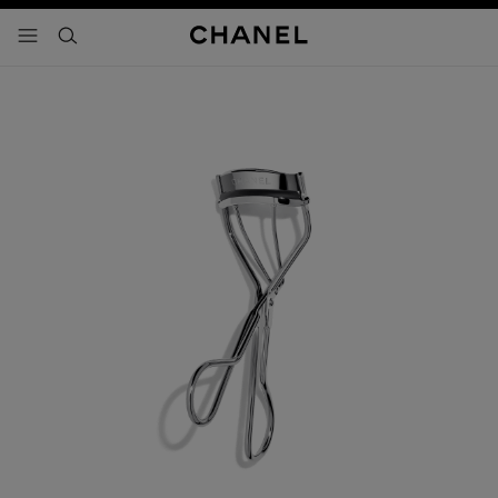
activar contraste alto
- navegación principal
buscar