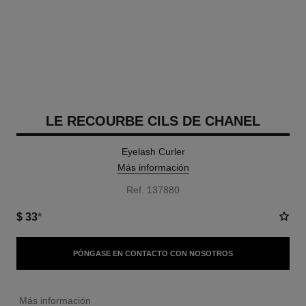
LE RECOURBE CILS DE CHANEL
Eyelash Curler
Más información
Ref. 137880
$ 33
*
PÓNGASE EN CONTACTO CON NOSOTROS
↩
Más información