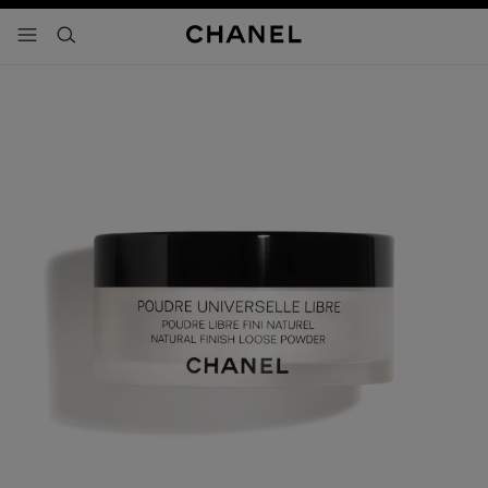
activar contraste alto
- navegación principal
buscar