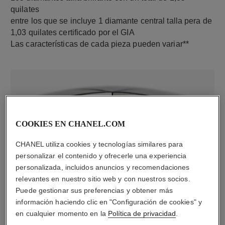
quilates
entre los que se incluye 1 diamante central talla pera de
1,03 quilates certificado por el GIA
Las características de cada pieza pueden variar**
COOKIES EN CHANEL.COM
CHANEL utiliza cookies y tecnologías similares para
personalizar el contenido y ofrecerle una experiencia
personalizada, incluidos anuncios y recomendaciones
material
relevantes en nuestro sitio web y con nuestros socios.
Oro blanco de 18 quilates
Puede gestionar sus preferencias y obtener más
información haciendo clic en "Configuración de cookies" y
en cualquier momento en la
Política de privacidad
.
DESCUBRA TAMBIÉN