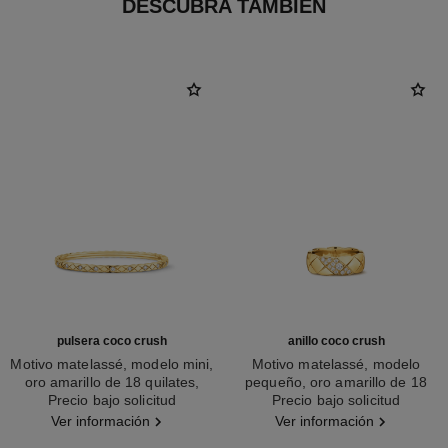
DESCUBRA TAMBIÉN
pulsera coco crush
anillo coco crush
Motivo matelassé, modelo mini,
Motivo matelassé, modelo
oro amarillo de 18 quilates,
pequeño, oro amarillo de 18
Ref. J12327
Precio bajo solicitud
diamantes
Ref. J13163
quilates y diamantes
Precio bajo solicitud
Ver información
Ver información