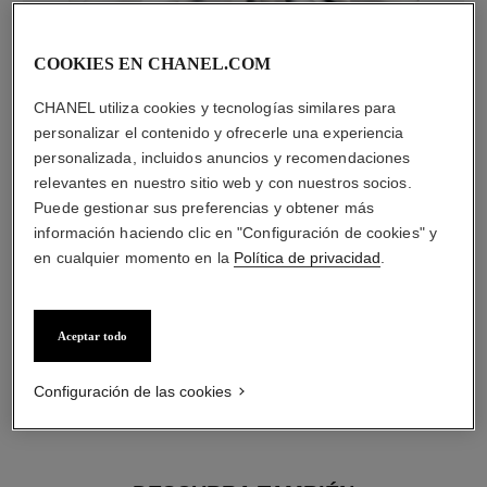
diamantes
COOKIES EN CHANEL.COM
36 diamantes talla brillante con un total de 0,52 quilate
Las características de cada pieza pueden variar**
CHANEL utiliza cookies y tecnologías similares para
personalizar el contenido y ofrecerle una experiencia
personalizada, incluidos anuncios y recomendaciones
relevantes en nuestro sitio web y con nuestros socios.
Puede gestionar sus preferencias y obtener más
información haciendo clic en "Configuración de cookies" y
en cualquier momento en la
Política de privacidad
.
Aceptar todo
material
Configuración de las cookies
Oro amarillo de 18 quilates