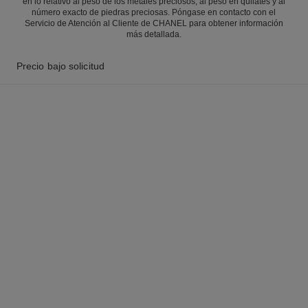
en lo relativo al peso de los metales preciosos, al peso en quilates y al
número exacto de piedras preciosas. Póngase en contacto con el
Servicio de Atención al Cliente de CHANEL para obtener información
más detallada.
Precio bajo solicitud