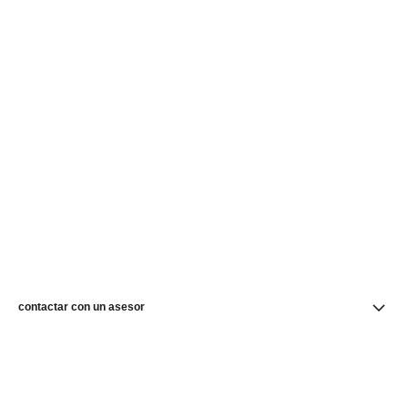
contactar con un asesor
buscar una boutique