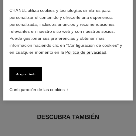
5 diamantes talla brillante con un total de 0,16 quilate
Las características de cada pieza pueden variar**
CHANEL utiliza cookies y tecnologías similares para
personalizar el contenido y ofrecerle una experiencia
personalizada, incluidos anuncios y recomendaciones
relevantes en nuestro sitio web y con nuestros socios.
Puede gestionar sus preferencias y obtener más
información haciendo clic en "Configuración de cookies" y
en cualquier momento en la
Política de privacidad
.
Aceptar todo
material
Configuración de las cookies
ORO BEIGE de 18 quilates
DESCUBRA TAMBIÉN