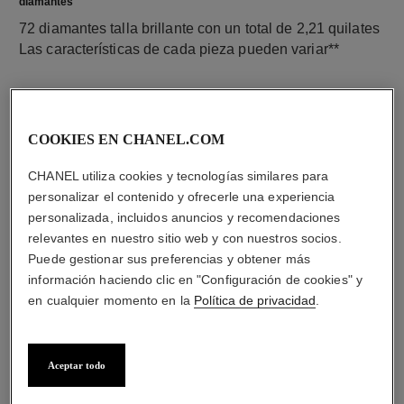
diamantes
72 diamantes talla brillante con un total de 2,21 quilates
Las características de cada pieza pueden variar**
COOKIES EN CHANEL.COM
CHANEL utiliza cookies y tecnologías similares para
personalizar el contenido y ofrecerle una experiencia
personalizada, incluidos anuncios y recomendaciones
relevantes en nuestro sitio web y con nuestros socios.
Puede gestionar sus preferencias y obtener más
material
información haciendo clic en "Configuración de cookies" y
Oro blanco de 18 quilates
en cualquier momento en la
Política de privacidad
.
Aceptar todo